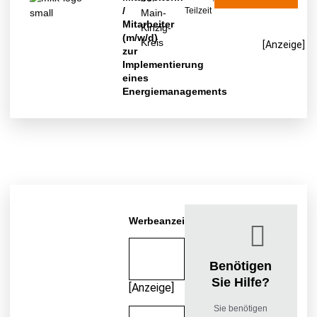
/
Teilzeit
Main-
Mitarbeiter
Kinzig-
(m/w/d)
Kreis
[Anzeige]
zur
Implementierung
eines
Energiemanagements
Werbeanzeigen
Benötigen
Sie Hilfe?
[Anzeige]
Sie benötigen