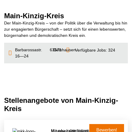
Main-Kinzig-Kreis
Der Main-Kinzig-Kreis – von der Politik über die Verwaltung bis hin
zur engagierten Bürgerschaft – setzt sich für einen lebenswerten,
bürgernahen und demokratischen Kreis ein.
Barbarossastr.
63571
Gelnhausen
Verfügbare Jobs: 324
16—24
Stellenangebote von Main-Kinzig-
Kreis
Bewerben!
Mitarbeiterin
bei
Gelnhausen
Vollzeit,