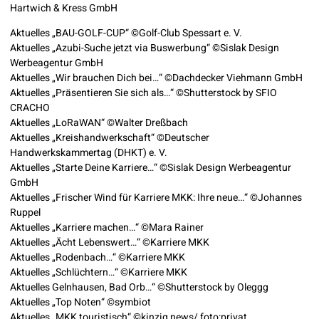
Hartwich & Kress GmbH
Aktuelles „BAU-GOLF-CUP“ ©Golf-Club Spessart e. V.
Aktuelles „Azubi-Suche jetzt via Buswerbung“ ©Sislak Design
Werbeagentur GmbH
Aktuelles „Wir brauchen Dich bei…“ ©Dachdecker Viehmann GmbH
Aktuelles „Präsentieren Sie sich als…“ ©Shutterstock by SFIO
CRACHO
Aktuelles „LoRaWAN“ ©Walter Dreßbach
Aktuelles „Kreishandwerkschaft“ ©Deutscher
Handwerkskammertag (DHKT) e. V.
Aktuelles „Starte Deine Karriere…“ ©Sislak Design Werbeagentur
GmbH
Aktuelles „Frischer Wind für Karriere MKK: Ihre neue…“ ©Johannes
Ruppel
Aktuelles „Karriere machen…“ ©Mara Rainer
Aktuelles „Ächt Lebenswert…“ ©Karriere MKK
Aktuelles „Rodenbach…“ ©Karriere MKK
Aktuelles „Schlüchtern…“ ©Karriere MKK
Aktuelles Gelnhausen, Bad Orb…“ ©Shutterstock by Oleggg
Aktuelles „Top Noten“ ©symbiot
Aktuelles „MKK touristisch“ ©kinzig news/ foto:privat