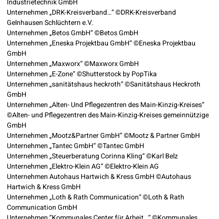
Industrietechnik GmbH
Unternehmen „DRK-Kreisverband…“ ©DRK-Kreisverband
Gelnhausen Schlüchtern e.V.
Unternehmen „Betos GmbH“ ©Betos GmbH
Unternehmen „Eneska Projektbau GmbH“ ©Eneska Projektbau
GmbH
Unternehmen „Maxworx“ ©Maxworx GmbH
Unternehmen „E-Zone“ ©Shutterstock by PopTika
Unternehmen „sanitätshaus heckroth“ ©Sanitätshaus Heckroth
GmbH
Unternehmen „Alten- Und Pflegezentren des Main-Kinzig-Kreises“
©Alten- und Pflegezentren des Main-Kinzig-Kreises gemeinnützige
GmbH
Unternehmen „Mootz&Partner GmbH“ ©Mootz & Partner GmbH
Unternehmen „Tantec GmbH“ ©Tantec GmbH
Unternehmen „Steuerberatung Corinna Kling“ ©Karl Belz
Unternehmen „Elektro-Klein AG“ ©Elektro-Klein AG
Unternehmen Autohaus Hartwich & Kress GmbH ©Autohaus
Hartwich & Kress GmbH
Unternehmen „Loth & Rath Communication“ ©Loth & Rath
Communication GmbH
Unternehmen “Kommunales Center für Arbeit…“ ©Kommunales