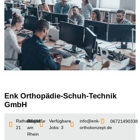
Enk Orthopädie-Schuh-Technik
GmbH
Rathausstraße
Bingen
55411
Verfügbare
info@enk-
06721490338
21
am
Jobs: 3
orthokonzept.de
Rhein