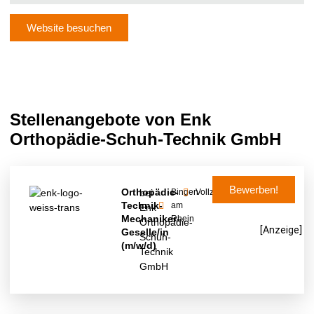
Website besuchen
Stellenangebote von Enk
Orthopädie-Schuh-Technik GmbH
Bewerben!
Orthopädie-
bei
Bingen
Vollzeit
Technik-
am
Enk
Mechaniker-
Rhein
Orthopädie-
[Anzeige]
Geselle/in
Schuh-
(m/w/d)
Technik
GmbH