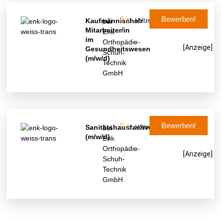
Bewerben!
Kaufmännische/r
bei
Vollzeit
Mitarbeiter/in
Enk
im
Orthopädie-
[Anzeige]
Gesundheitswesen
Schuh-
(m/w/d)
Technik
GmbH
Bewerben!
Sanitätshausfachverkäufer/in
bei
Vollzeit
(m/w/d)
Enk
Orthopädie-
[Anzeige]
Schuh-
Technik
GmbH