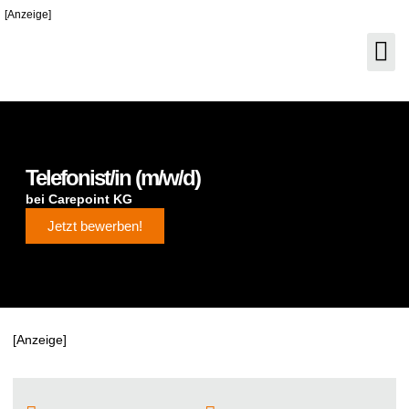
[Anzeige]
Telefonist/in (m/w/d)
bei
Carepoint KG
Jetzt bewerben!
[Anzeige]