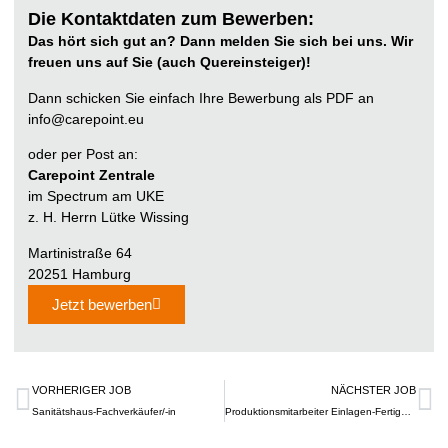
Die Kontaktdaten zum Bewerben:
Das hört sich gut an? Dann melden Sie sich bei uns. Wir
freuen uns auf Sie (auch Quereinsteiger)!
Dann schicken Sie einfach Ihre Bewerbung als PDF an
info@carepoint.eu
oder per Post an:
Carepoint Zentrale
im Spectrum am UKE
z. H. Herrn Lütke Wissing
Martinistraße 64
20251 Hamburg
Jetzt bewerben
VORHERIGER JOB
NÄCHSTER JOB
Sanitätshaus-Fachverkäufer/-in
Produktionsmitarbeiter Einlagen-Fertigung (m/w/d)